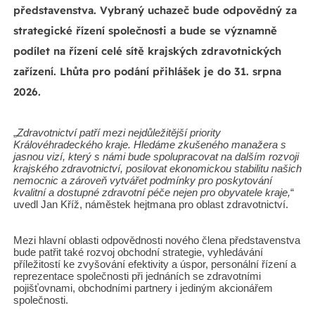
představenstva. Vybraný uchazeč bude odpovědný za
strategické řízení společnosti a bude se významně
podílet na řízení celé sítě krajských zdravotnických
zařízení. Lhůta pro podání přihlášek je do 31. srpna
2026.
„
Zdravotnictví patří mezi nejdůležitější priority
Královéhradeckého kraje. Hledáme zkušeného manažera s
jasnou vizí, který s námi bude spolupracovat na dalším rozvoji
krajského zdravotnictví, posilovat ekonomickou stabilitu našich
nemocnic a zároveň vytvářet podmínky pro poskytování
kvalitní a dostupné zdravotní péče nejen pro obyvatele kraje,
“
uvedl Jan Kříž, náměstek hejtmana pro oblast zdravotnictví.
Mezi hlavní oblasti odpovědnosti nového člena představenstva
bude patřit také rozvoj obchodní strategie, vyhledávání
příležitostí ke zvyšování efektivity a úspor, personální řízení a
reprezentace společnosti při jednáních se zdravotními
pojišťovnami, obchodními partnery i jediným akcionářem
společnosti.