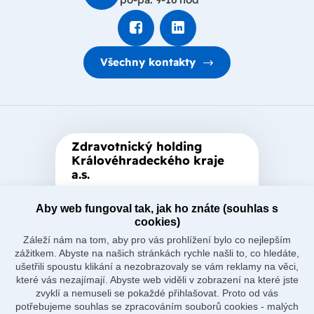
Všechny kontakty
Zdravotnický holding
Královéhradeckého kraje
a.s.
Je zastřešující akciová společnost
Aby web fungoval tak, jak ho znáte (souhlas s
založená Královéhradeckým
cookies)
krajem, který je jediným
Záleží nám na tom, aby pro vás prohlížení bylo co nejlepším
akcionářem společnosti.
zážitkem. Abyste na našich stránkách rychle našli to, co hledáte,
ušetřili spoustu klikání a nezobrazovaly se vám reklamy na věci,
které vás nezajímají. Abyste web viděli v zobrazení na které jste
zvyklí a nemuseli se pokaždé přihlašovat. Proto od vás
potřebujeme souhlas se zpracováním souborů cookies - malých