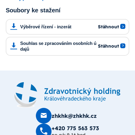
Soubory ke stažení
Stáhnout
Výběrové řízení - inzerát
Souhlas se zpracováním osobních ú
Stáhnout
dajů
zhkhk@zhkhk.cz
+420 775 563 573
po-pá: 9-16 hod