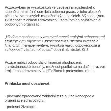
Požadavkem je vysokoškolské vzdělání magisterského
stupně a minimálně osmiletá odborná praxe, z toho alespoň
pět let ve vrcholových manažerských pozicích. Výhodou jsou
zkušenosti z oblasti zdravotnictví, zdravotních pojišťoven či
obdobných organizací.
„
Hledáme osobnost s výraznými manažerskými schopnostmi,
strategickým myšlením, zkušenostmi s řízením investic a
finančním managementem, vysokou mírou odpovědnosti a
schopností vést a motivovat,
” doplnil náměstek Kříž.
Pozice nabízí odpovídající finanční ohodnocení,
zaměstnanecké benefity, možnost podílet se na dalším rozvoji
krajského zdravotnictví a příležitost k profesnímu růstu.
Přihláška musí obsahovat:
- písemně zpracované základní teze a vize koncepce a
organizace zdravotnictví,
- profesní životopis,