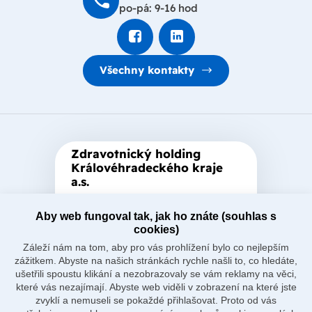
po-pá: 9-16 hod
Všechny kontakty
Zdravotnický holding
Královéhradeckého kraje
a.s.
Je zastřešující akciová společnost
založená Královéhradeckým
Aby web fungoval tak, jak ho znáte (souhlas s
cookies)
krajem, který je jediným
Záleží nám na tom, aby pro vás prohlížení bylo co nejlepším
akcionářem společnosti.
zážitkem. Abyste na našich stránkách rychle našli to, co hledáte,
ušetřili spoustu klikání a nezobrazovaly se vám reklamy na věci,
které vás nezajímají. Abyste web viděli v zobrazení na které jste
zvyklí a nemuseli se pokaždé přihlašovat. Proto od vás