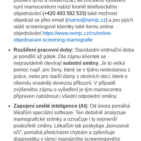
posílení týmu a modernizaci technického vybavení
nyní mamocentrum nabízí kromě telefonického
objednávání
(
+420 493 582 533
)
také možnost
objednat se přes email
(
mamo@nemjc.cz
)
a pro jejich
stálé screeningové klientky také formu online
objednávání
https://www.nemjc.cz/cs/online-
objednavani-screening-mamografie
Rozšíření pracovní doby:
Standardní ordinační doba
je pondělí až pátek. Dle zájmu klientek se
nepravidelně otevírají
sobotní směny
. Je to velká
pomoc např. pro ženy, které se v týdnu nedostanou z
práce, nebo pro starší dámy z okolních obcí, které o
víkendu snadněji dovezou příbuzní. V případě
zvýšeného zájmu o vyšetření je tým mamocentra
připraven nabídnout i všední odpolední směny.
Zapojení umělé inteligence (AI):
Od února pomáhá
lékařům speciální software. Ten detailně analyzuje
mamografické snímky a označuje i ty nejmenší
podezřelé změny. Lékařům tak poskytuje „bonusové
oči“, pomáhá předcházet chybám a zpřesňuje
diagnostiku v rámci mamárního screeningového