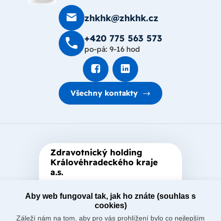
zhkhk@zhkhk.cz
+420 775 563 573
po-pá: 9-16 hod
Všechny kontakty
Zdravotnický holding
Královéhradeckého kraje
a.s.
Je zastřešující akciová společnost
Aby web fungoval tak, jak ho znáte (souhlas s
založená Královéhradeckým
cookies)
krajem, který je jediným
Záleží nám na tom, aby pro vás prohlížení bylo co nejlepším
akcionářem společnosti.