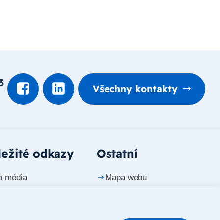
3
Všechny kontakty
ežité odkazy
Ostatní
o média
Mapa webu
ntakty
Prohlášení o přístupnosti
riéra
Whistleblowing