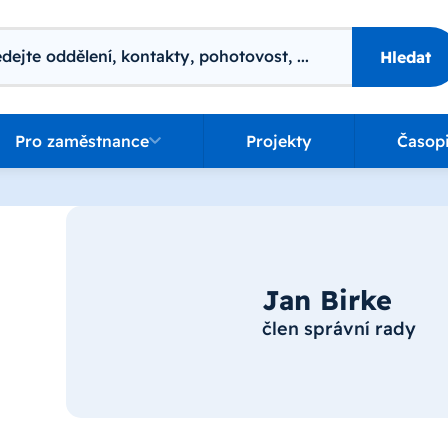
ání
Hledat
o zaměstnance
Pro zaměstnance
Projekty
Časop
Jan Birke
člen správní rady