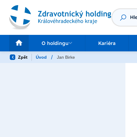
Vyhledáv
O holdingu
Pr
O holdingu
Kariéra
/
Zpět
Úvod
Jan Birke