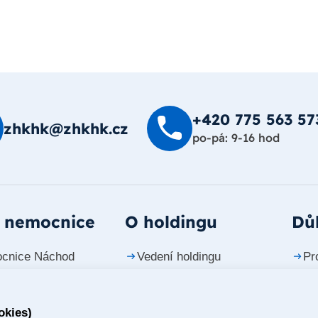
+420 775 563 57
zhkhk@zhkhk.cz
po-pá: 9-16 hod
 nemocnice
O holdingu
Důl
cnice Náchod
Vedení holdingu
Pr
cnice Trutnov
Investiční projekty
Ko
okies)
cnice Jičín
Tiskové zprávy
Ka