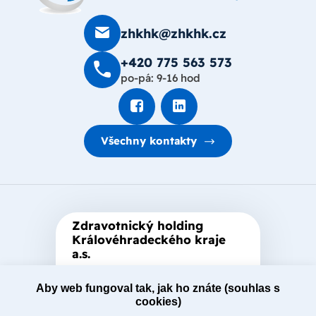
zhkhk@zhkhk.cz
+420 775 563 573
po-pá: 9-16 hod
Všechny kontakty
Zdravotnický holding
Královéhradeckého kraje
a.s.
Je zastřešující akciová společnost
Aby web fungoval tak, jak ho znáte (souhlas s
založená Královéhradeckým
cookies)
krajem, který je jediným