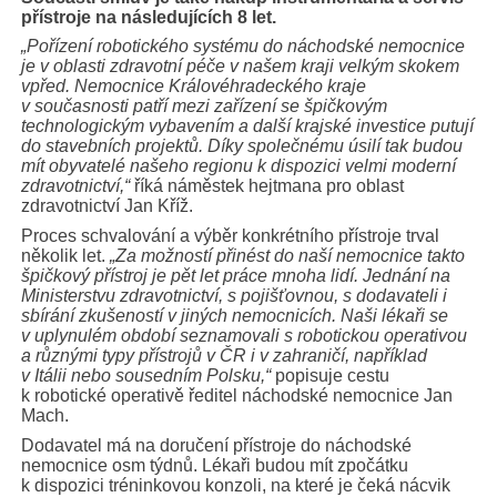
přístroje na následujících 8 let.
„Pořízení robotického systému do náchodské nemocnice
je v oblasti zdravotní péče v našem kraji velkým skokem
vpřed. Nemocnice Královéhradeckého kraje
v současnosti patří mezi zařízení se špičkovým
technologickým vybavením a další krajské investice putují
do stavebních projektů. Díky společnému úsilí tak budou
mít obyvatelé našeho regionu k dispozici velmi moderní
zdravotnictví,“
říká náměstek hejtmana pro oblast
zdravotnictví Jan Kříž.
Proces schvalování a výběr konkrétního přístroje trval
několik let.
„Za možností přinést do naší nemocnice takto
špičkový přístroj je pět let práce mnoha lidí. Jednání na
Ministerstvu zdravotnictví, s pojišťovnou, s dodavateli i
sbírání zkušeností v jiných nemocnicích. Naši lékaři se
v uplynulém období seznamovali s robotickou operativou
a různými typy přístrojů v ČR i v zahraničí, například
v Itálii nebo sousedním Polsku,“
popisuje cestu
k robotické operativě ředitel náchodské nemocnice Jan
Mach.
Dodavatel má na doručení přístroje do náchodské
nemocnice osm týdnů. Lékaři budou mít zpočátku
k dispozici tréninkovou konzoli, na které je čeká nácvik