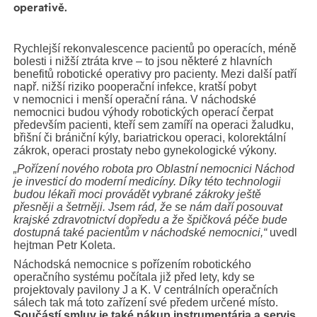
operativě.
Rychlejší rekonvalescence pacientů po operacích, méně
bolesti i nižší ztráta krve – to jsou některé z hlavních
benefitů robotické operativy pro pacienty. Mezi další patří
např. nižší riziko pooperační infekce, kratší pobyt
v nemocnici i menší operační rána. V náchodské
nemocnici budou výhody robotických operací čerpat
především pacienti, kteří sem zamíří na operaci žaludku,
břišní či brániční kýly, bariatrickou operaci, kolorektální
zákrok, operaci prostaty nebo gynekologické výkony.
„Pořízení nového robota pro Oblastní nemocnici Náchod
je investicí do moderní medicíny. Díky této technologii
budou lékaři moci provádět vybrané zákroky ještě
přesněji a šetrněji. Jsem rád, že se nám daří posouvat
krajské zdravotnictví dopředu a že špičková péče bude
dostupná také pacientům v náchodské nemocnici,“
uvedl
hejtman Petr Koleta.
Náchodská nemocnice s pořízením robotického
operačního systému počítala již před lety, kdy se
projektovaly pavilony J a K. V centrálních operačních
sálech tak má toto zařízení své předem určené místo.
Součástí smluv je také nákup instrumentária a servis