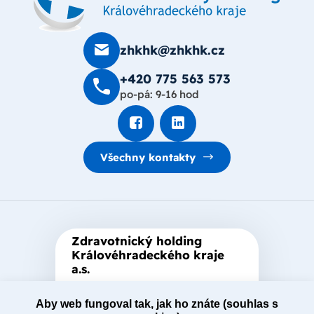
zhkhk@zhkhk.cz
+420 775 563 573
po-pá: 9-16 hod
Všechny kontakty
Zdravotnický holding
Královéhradeckého kraje
a.s.
Je zastřešující akciová společnost
založená Královéhradeckým
Aby web fungoval tak, jak ho znáte (souhlas s