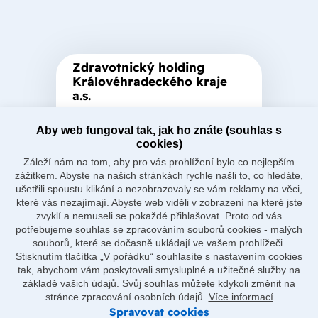
Zdravotnický holding
Královéhradeckého kraje
a.s.
Je zastřešující akciová společnost
Aby web fungoval tak, jak ho znáte (souhlas s
založená Královéhradeckým
cookies)
krajem, který je jediným
Záleží nám na tom, aby pro vás prohlížení bylo co nejlepším
akcionářem společnosti.
zážitkem. Abyste na našich stránkách rychle našli to, co hledáte,
ušetřili spoustu klikání a nezobrazovaly se vám reklamy na věci,
které vás nezajímají. Abyste web viděli v zobrazení na které jste
zvyklí a nemuseli se pokaždé přihlašovat. Proto od vás
potřebujeme souhlas se zpracováním souborů cookies - malých
souborů, které se dočasně ukládají ve vašem prohlížeči.
Naše nemocnice
Stisknutím tlačítka „V pořádku“ souhlasíte s nastavením cookies
O holdingu
tak, abychom vám poskytovali smysluplné a užitečné služby na
Důležité odkazy
základě vašich údajů. Svůj souhlas můžete kdykoli změnit na
Ostatní
stránce zpracování osobních údajů.
Více informací
Spravovat cookies