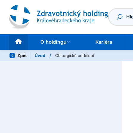
Vyhledáv
O holdingu
Pr
O holdingu
Kariéra
/
Zpět
Úvod
Chirurgické oddělení