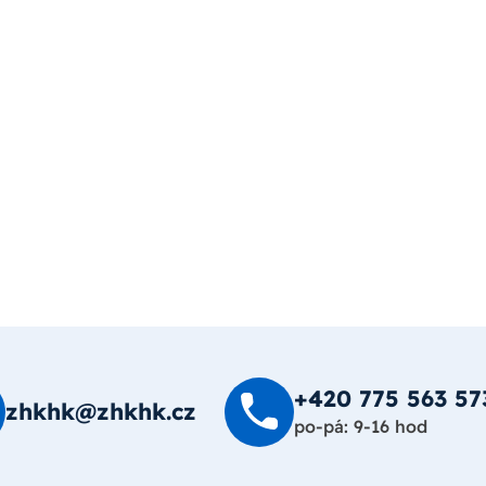
+420 775 563 57
zhkhk@zhkhk.cz
po-pá: 9-16 hod