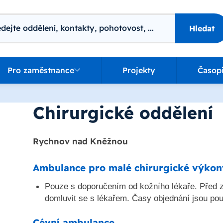
ání
Hledat
o zaměstnance
Pro zaměstnance
Projekty
Časop
Chirurgické oddělení
Rychnov nad Kněžnou
Ambulance pro malé chirurgické výkon
Pouze s doporučením od kožního lékaře. Před z
domluvit se s lékařem. Časy objednání jsou pou
Cévní ambulance