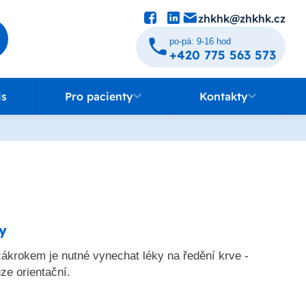
zhkhk@zhkhk.cz
po-pá: 9-16 hod
+420 775 563 573
Pro pacienty
Kontakty
is
Pro pacienty
Kontakty
y
ákrokem je nutné vynechat léky na ředění krve -
ze orientační.