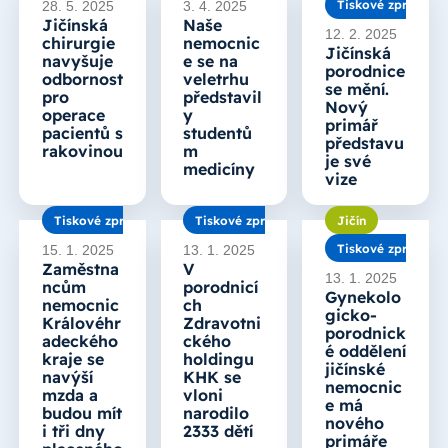
Tiskové zprávy
28. 5. 2025
3. 4. 2025
Jičínská
Naše
12. 2. 2025
chirurgie
nemocnic
Jičínská
navyšuje
e se na
porodnice
odbornost
veletrhu
se mění.
pro
představil
Nový
operace
y
primář
pacientů s
studentů
představu
rakovinou
m
je své
medicíny
vize
Tiskové zprávy
Tiskové zprávy
Jičín
Tiskové zprávy
15. 1. 2025
13. 1. 2025
Zaměstna
V
13. 1. 2025
ncům
porodnicí
Gynekolo
nemocnic
ch
gicko-
Královéhr
Zdravotni
porodnick
adeckého
ckého
é oddělení
kraje se
holdingu
jičínské
navýší
KHK se
nemocnic
mzda a
vloni
e má
budou mít
narodilo
nového
i tři dny
2333 dětí
primáře