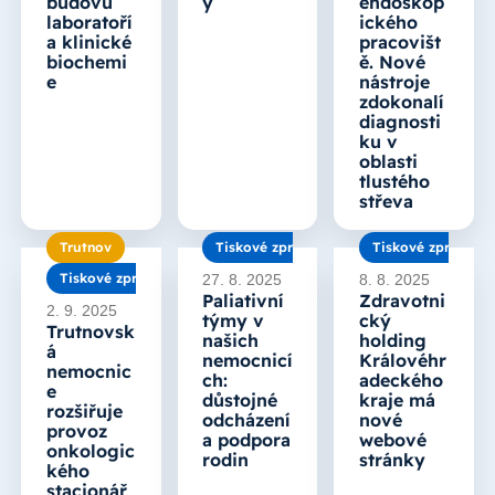
budovu
y
endoskop
laboratoří
ického
a klinické
pracovišt
biochemi
ě. Nové
e
nástroje
zdokonalí
diagnosti
ku v
oblasti
tlustého
střeva
Trutnov
Tiskové zprávy
Tiskové zprávy
Tiskové zprávy
27. 8. 2025
8. 8. 2025
Paliativní
Zdravotni
2. 9. 2025
týmy v
cký
Trutnovsk
našich
holding
á
nemocnicí
Královéhr
nemocnic
ch:
adeckého
e
důstojné
kraje má
rozšiřuje
odcházení
nové
provoz
a podpora
webové
onkologic
rodin
stránky
kého
stacionář