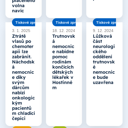
placeného
volna
navíc
Tiskové zprávy
Tiskové zprávy
Tiskové zprávy
3. 1. 2025
18. 12. 2024
9. 12. 2024
Ztrátě
Trutnovsk
Lůžková
vlasů po
á
část
chemoter
nemocnic
neurologi
apii lze
e nabídne
ckého
zabránit.
pomoc
oddělení
Náchodsk
rodinám
trutnovsk
á
končících
é
nemocnic
dětských
nemocnic
e díky
lékařek v
e bude
svým
Hostinné
uzavřena
dárcům
m
nabízí
onkologic
kým
pacientů
m chladící
čepici