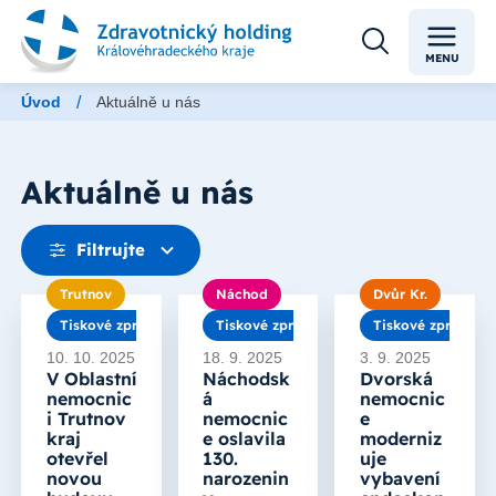
MENU
/
Úvod
Aktuálně u nás
Aktuálně u nás
Filtrujte
Trutnov
Náchod
Dvůr Kr.
Tiskové zprávy
Tiskové zprávy
Tiskové zprávy
10. 10. 2025
18. 9. 2025
3. 9. 2025
V Oblastní
Náchodsk
Dvorská
nemocnic
á
nemocnic
i Trutnov
nemocnic
e
kraj
e oslavila
moderniz
otevřel
130.
uje
novou
narozenin
vybavení