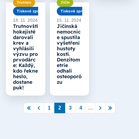
Trutnov
Jičín
Tiskové zprávy
Tiskové zprávy
18. 11. 2024
15. 11. 2024
Trutnovští
Jičínská
hokejisté
nemocnic
darovali
e spustila
krev a
vyšetření
vyhlásili
hustoty
výzvu pro
kostí.
prvodárc
Denzitom
e: Každý,
etrie
kdo řekne
odhalí
heslo,
osteoporó
dostane
zu
puk!
1
2
3
4
…