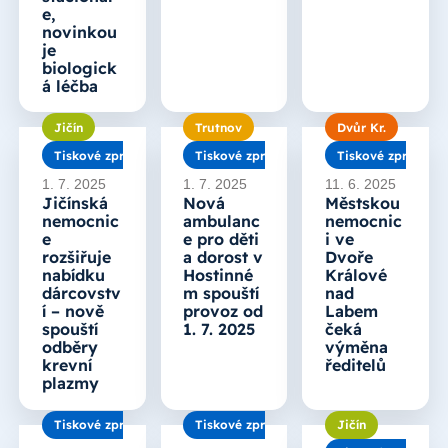
e,
novinkou
je
biologick
á léčba
Jičín
Trutnov
Dvůr Kr.
Tiskové zprávy
Tiskové zprávy
Tiskové zprávy
1. 7. 2025
1. 7. 2025
11. 6. 2025
Jičínská
Nová
Městskou
nemocnic
ambulanc
nemocnic
e
e pro děti
i ve
rozšiřuje
a dorost v
Dvoře
nabídku
Hostinné
Králové
dárcovstv
m spouští
nad
í – nově
provoz od
Labem
spouští
1. 7. 2025
čeká
odběry
výměna
krevní
ředitelů
plazmy
Tiskové zprávy
Tiskové zprávy
Jičín